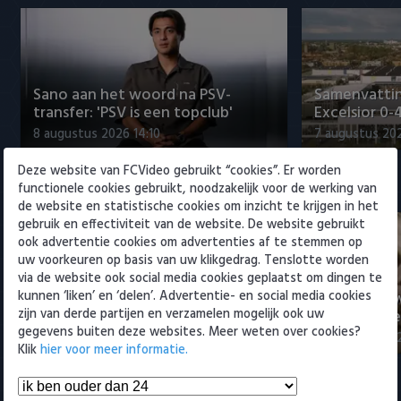
Willem II
Sano aan het woord na PSV-
Samenvattin
transfer: 'PSV is een topclub'
Excelsior 0-
8 augustus 2026 14:10
7 augustus 20
Deze website van FCVideo gebruikt “cookies”. Er worden
Eredivisie
functionele cookies gebruikt, noodzakelijk voor de werking van
de website en statistische cookies om inzicht te krijgen in het
gebruik en effectiviteit van de website. De website gebruikt
ook advertentie cookies om advertenties af te stemmen op
uw voorkeuren op basis van uw klikgedrag. Tenslotte worden
via de website ook social media cookies geplaatst om dingen te
kunnen ‘liken’ en ‘delen’. Advertentie- en social media cookies
Sano aan het woord na PSV-
Nabeschouw
zijn van derde partijen en verzamelen mogelijk ook uw
transfer: 'PSV is een topclub'
Excelsior m
gegevens buiten deze websites. Meer weten over cookies?
8 augustus 2026 14:10
8 augustus 20
Klik
hier voor meer informatie.
Samenvattingen Eredivisie