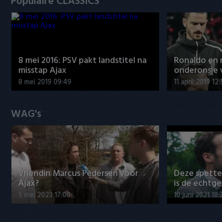
Populaire CLASSICS
8 mei 2016: PSV pakt landstitel na
Ronaldo en
misstap Ajax
onderonsje 
8 mei 2019 09:49
11 april 2019 12
WAG's
Vriendin Marcus Pedersen voor
Deze spett
Ajax?
is de echtg
5 mei 2023 17:00
10 juni 2021 18: