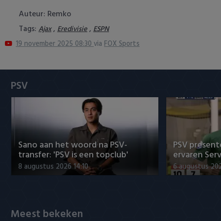
Heracles Almelo
Conference League
Auteur: Remko
Tags:
,
,
Ajax
Eredivisie
ESPN
NAC Breda
19 november 2025 08:30
via
FOX Sports
PEC Zwolle
PSV
PSV
Roda JC
SC Heerenveen
Sano aan het woord na PSV-
PSV presente
Sparta
transfer: 'PSV is een topclub'
ervaren Ser
8 augustus 2026 14:10
6 augustus 202
Vitesse
VVV Venlo
Meest bekeken