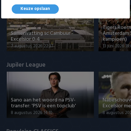
Keuze opslaan
Tigers Roerm
Samenvatting sc Cambuur -
Amsterdam 
Excelsior 0-4
kampioen)
7 augustus 2026 22:37
13 juni 2026 19
Jupiler League
Sano aan het woord na PSV-
Nabeschouw
transfer: 'PSV is een topclub'
Excelsior m
8 augustus 2026 14:10
8 augustus 20