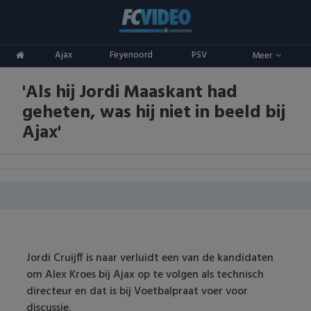
Clubs
Ajax
Feyenoord
PSV
Meer
ADO Den Haag
Competities
'Als hij Jordi Maaskant had
Ajax
Eredivisie
Oranje
geheten, was hij niet in beeld bij
AZ
Keuken Kampioen Divisie
Goals & Samenvattingen
Ajax'
Excelsior
KNVB Beker
FC Groningen
2e Divisie
FC Twente
Vrouwenvoetbal
FC Utrecht
Champions League
Jordi Cruijff is naar verluidt een van de kandidaten
om Alex Kroes bij Ajax op te volgen als technisch
Feyenoord
Europa League
directeur en dat is bij Voetbalpraat voer voor
discussie.