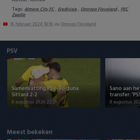
Auteur: Remko
Heracles Almelo
Conference League
Tags:
,
,
,
Almere City FC
Eredivisie
Omroep Flevoland
PEC
Zwolle
NAC Breda
16 februari 2024 18:16
via
Omroep Flevoland
PEC Zwolle
PSV
PSV
Roda JC
SC Heerenveen
Samenvatting PSV- Fortuna
Sano aan he
Sittard 2-2
transfer: 'P
Sparta
8 augustus 2026 22:21
8 augustus 202
Vitesse
VVV Venlo
Meest bekeken