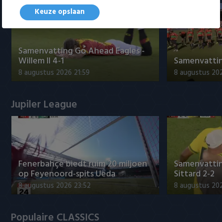
Keuze opslaan
Samenvatting Go Ahead Eagles -
Willem II 4-1
Samenvatting
8 augustus 2026 21:59
8 augustus 20
Jupiler League
Fenerbahçe biedt ruim 20 miljoen
Samenvattin
op Feyenoord-spits Ueda
Sittard 2-2
8 augustus 2026 23:52
8 augustus 202
Populaire CLASSICS