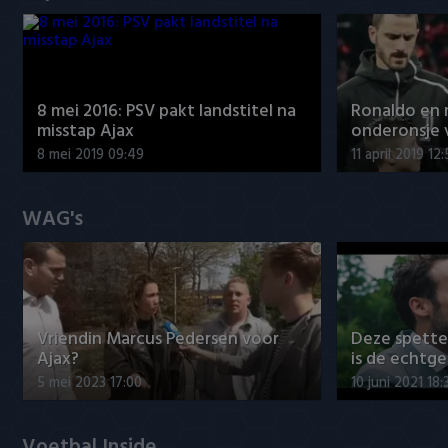
8 mei 2016: PSV pakt landstitel na
Ronaldo en
misstap Ajax
onderonsje 
8 mei 2019 09:49
11 april 2019 12
WAG's
Vriendin Marcus Pedersen voor
Deze spett
Ajax?
is de echtg
5 mei 2023 17:00
10 juni 2021 18:
Voetbal Inside