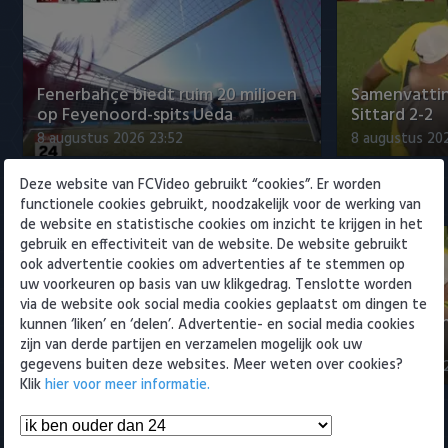
Willem II
Fenerbahçe biedt ruim 20 miljoen
Samenvattin
op Feyenoord-spits Ueda
Sittard 2-2
8 augustus 2026 23:52
8 augustus 202
Deze website van FCVideo gebruikt “cookies”. Er worden
Eredivisie
functionele cookies gebruikt, noodzakelijk voor de werking van
de website en statistische cookies om inzicht te krijgen in het
gebruik en effectiviteit van de website. De website gebruikt
ook advertentie cookies om advertenties af te stemmen op
uw voorkeuren op basis van uw klikgedrag. Tenslotte worden
via de website ook social media cookies geplaatst om dingen te
Fenerbahçe biedt ruim 20 miljoen
Samenvattin
kunnen ‘liken’ en ‘delen’. Advertentie- en social media cookies
op Feyenoord-spits Ueda
Sittard 2-2
zijn van derde partijen en verzamelen mogelijk ook uw
gegevens buiten deze websites. Meer weten over cookies?
8 augustus 2026 23:52
8 augustus 202
Klik
hier voor meer informatie.
Samenvattingen Eredivisie