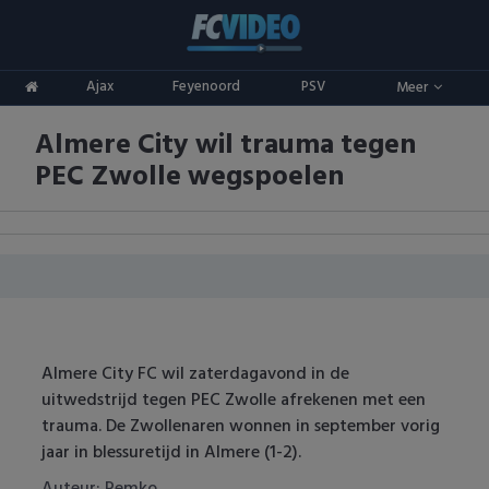
Clubs
Ajax
Feyenoord
PSV
Meer
ADO Den Haag
Competities
Almere City wil trauma tegen
Ajax
Eredivisie
Oranje
PEC Zwolle wegspoelen
AZ
Keuken Kampioen Divisie
Goals & Samenvattingen
Excelsior
KNVB Beker
FC Groningen
2e Divisie
FC Twente
Vrouwenvoetbal
Almere City FC wil zaterdagavond in de
uitwedstrijd tegen PEC Zwolle afrekenen met een
FC Utrecht
Champions League
trauma. De Zwollenaren wonnen in september vorig
jaar in blessuretijd in Almere (1-2).
Feyenoord
Europa League