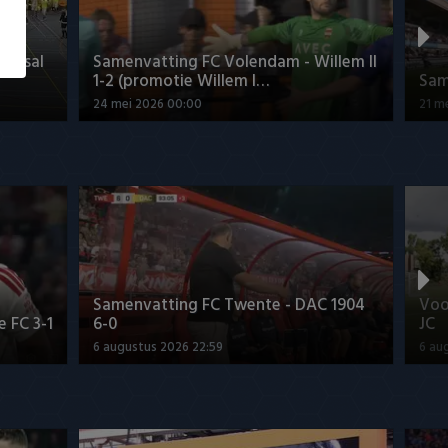
Futsal
Samenvatting FC Volendam - Willem II
1-2 (promotie Willem I…
Sam
24 mei 2026 00:00
21 m
Samenvatting FC Twente - DAC 1904
Voo
 FC 3-1
6-0
JC
6 augustus 2026 22:59
6 au