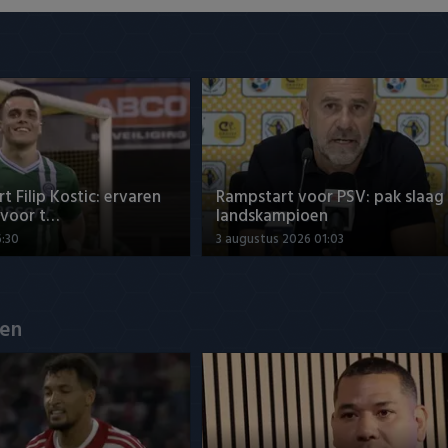
t Filip Kostic: ervaren
Rampstart voor PSV: pak slaag
 voor t…
landskampioen
6:30
3 augustus 2026 01:03
en