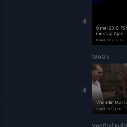
8 mei 2016: PS
misstap Ajax
8 mei 2019 09:49
WAG's
Vriendin Marc
5 mei 2023 17:00
Voetbal Insi