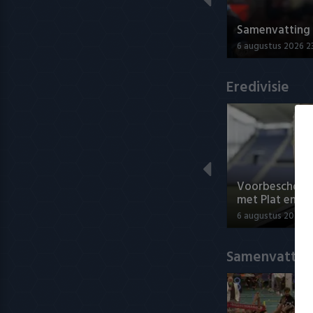
Samenvatting A
6 augustus 2026 2
Eredivisie
Voorbeschouwi
met Plat en El
6 augustus 2026 1
Samenvatting