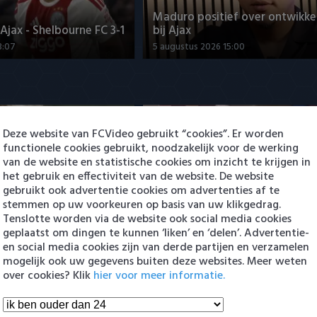
Maduro positief over ontwikke
jax - Shelbourne FC 3-1
bij Ajax
3:07
5 augustus 2026 15:00
Deze website van FCVideo gebruikt “cookies”. Er worden
functionele cookies gebruikt, noodzakelijk voor de werking
van de website en statistische cookies om inzicht te krijgen in
het gebruik en effectiviteit van de website. De website
ng Cambuur-Excelsior
PSV presenteert Filip Kostic: e
gebruikt ook advertentie cookies om advertenties af te
 Arguioui
Serviër tekent voor t…
stemmen op uw voorkeuren op basis van uw klikgedrag.
Tenslotte worden via de website ook social media cookies
8:49
6 augustus 2026 16:30
geplaatst om dingen te kunnen ‘liken’ en ‘delen’. Advertentie-
en social media cookies zijn van derde partijen en verzamelen
en Eredivisie
mogelijk ook uw gegevens buiten deze websites. Meer weten
over cookies? Klik
hier voor meer informatie.