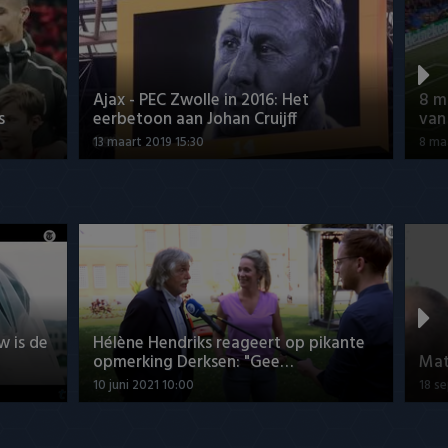
Ajax - PEC Zwolle in 2016: Het
8 m
s
eerbetoon aan Johan Cruijff
van
13 maart 2019 15:30
8 ma
w is de
Hélène Hendriks reageert op pikante
opmerking Derksen: "Gee…
Mat
10 juni 2021 10:00
18 s