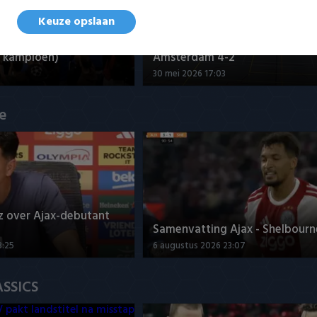
Keuze opslaan
nd - Futsal Amsterdam
Samenvatting ZVG/Cagemax - 
 kampioen)
Amsterdam 4-2
30 mei 2026 17:03
ue
z over Ajax-debutant
Samenvatting Ajax - Shelbourne
3:25
6 augustus 2026 23:07
ASSICS