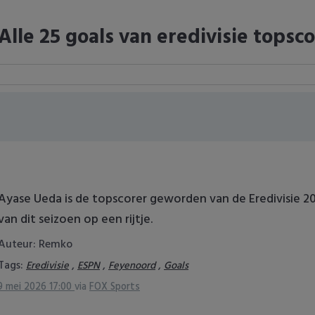
Alle 25 goals van eredivisie tops
Ayase Ueda is de topscorer geworden van de Eredivisie 202
van dit seizoen op een rijtje.
Auteur: Remko
Tags:
,
,
,
Eredivisie
ESPN
Feyenoord
Goals
9 mei 2026 17:00
via
FOX Sports