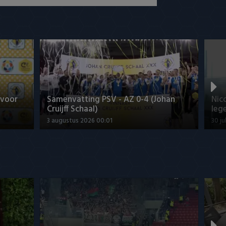
 voor
Samenvatting PSV - AZ 0-4 (Johan
Nic
Cruijff Schaal)
leg
3 augustus 2026 00:01
30 ju