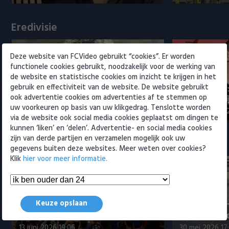
Willem II
Eredivisie
Deze website van FCVideo gebruikt “cookies”. Er worden
functionele cookies gebruikt, noodzakelijk voor de werking van
de website en statistische cookies om inzicht te krijgen in het
gebruik en effectiviteit van de website. De website gebruikt
Maak kennis met Sami
Joris Kramer
ook advertentie cookies om advertenties af te stemmen op
Bouhoudane (Cambuur)
Ahead te bli
uw voorkeuren op basis van uw klikgedrag. Tenslotte worden
5 augustus 2026 20:45
5 augustus 20
via de website ook social media cookies geplaatst om dingen te
kunnen ‘liken’ en ‘delen’. Advertentie- en social media cookies
zijn van derde partijen en verzamelen mogelijk ook uw
Samenvattingen Eredivisie
gegevens buiten deze websites. Meer weten over cookies?
Klik
hier voor meer informatie.
Tigers Roermond - Futsal
Keuze opslaan
Amsterdam 3-0 (Roermond
Samenvatti
kampioen)
Futsal Amst
13 juni 2026 19:06
30 mei 2026 17