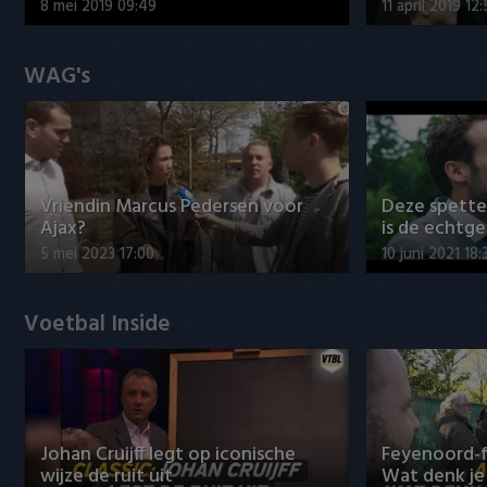
8 mei 2019 09:49
11 april 2019 12
WAG's
Vriendin Marcus Pedersen voor
Deze spett
Ajax?
is de echtg
5 mei 2023 17:00
10 juni 2021 18:
Voetbal Inside
Johan Cruijff legt op iconische
Feyenoord-f
wijze de ruit uit
Wat denk je 