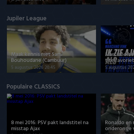
Jupiler League
Maak kennis met Sami
Marciano Vin
Bouhoudane (Cambuur)
titelfavorie
5 augustus 2026 20:45
5 augustus 20
Populaire CLASSICS
8 mei 2016: PSV pakt landstitel na
Ronaldo en
misstap Ajax
onderonsje 