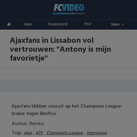
Clubs
Ajax
Feyenoord
PSV
Meer
ADO Den Haag
Competities
Ajaxfans in Lissabon vol
Ajax
Eredivisie
Oranje
vertrouwen: ''Antony is mijn
AZ
Keuken Kampioen Divisie
Goals & Samenvattingen
favorietje''
Excelsior
KNVB Beker
FC Groningen
2e Divisie
FC Twente
Vrouwenvoetbal
Ajaxfans blikken vooruit op het Champions League-
FC Utrecht
Champions League
kraker tegen Benfica.
Auteur: Remko
Feyenoord
Europa League
Tags:
,
,
,
Ajax
AT5
Champions League
Interviews