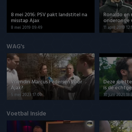
8 mei 2016: PSV pakt landstitel na
Ronaldo en
misstap Ajax
onderonsje 
8 mei 2019 09:49
11 april 2019 12
WAG's
Vriendin Marcus Pedersen voor
Deze spett
Ajax?
is de echtg
5 mei 2023 17:00
10 juni 2021 18:
Voetbal Inside