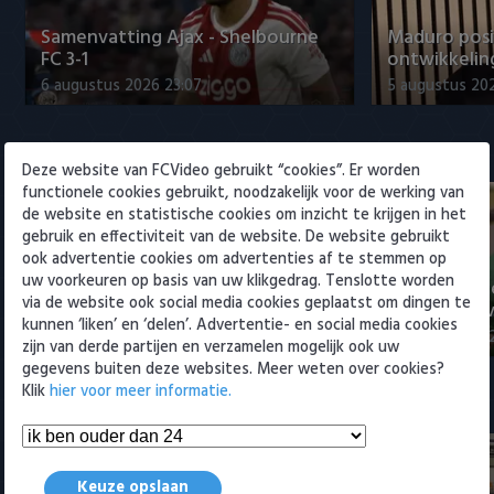
Willem II
Samenvatting Ajax - Shelbourne
Maduro posi
FC 3-1
ontwikkeling
6 augustus 2026 23:07
5 augustus 202
Eredivisie
Deze website van FCVideo gebruikt “cookies”. Er worden
functionele cookies gebruikt, noodzakelijk voor de werking van
de website en statistische cookies om inzicht te krijgen in het
gebruik en effectiviteit van de website. De website gebruikt
ook advertentie cookies om advertenties af te stemmen op
uw voorkeuren op basis van uw klikgedrag. Tenslotte worden
Voorbeschouwing Cambuur-
PSV presente
via de website ook social media cookies geplaatst om dingen te
Excelsior met Plat en El Arguioui
ervaren Ser
kunnen ‘liken’ en ‘delen’. Advertentie- en social media cookies
6 augustus 2026 18:49
6 augustus 202
zijn van derde partijen en verzamelen mogelijk ook uw
gegevens buiten deze websites. Meer weten over cookies?
Klik
hier voor meer informatie.
Samenvattingen Eredivisie
Keuze opslaan