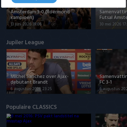
Tigers Roermond - Futsal
Amsterdam 3-0 (Roermond
Samenvatti
kampioen)
Futsal Amst
13 juni 2026 19:06
30 mei 2026 17
Jupiler League
Míchel Sanchez over Ajax-
Samenvattin
debutant Brandt
FC 3-1
6 augustus 2026 23:25
6 augustus 20
Populaire CLASSICS