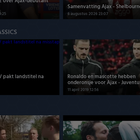
z over Ajax-debutant
Samenvatting Ajax - Shelbourne
3:25
6 augustus 2026 23:07
ASSICS
V pakt landstitel na
Ronaldo en mascotte hebben
onderonsje voor Ajax - Juventu
11 april 2019 12:56