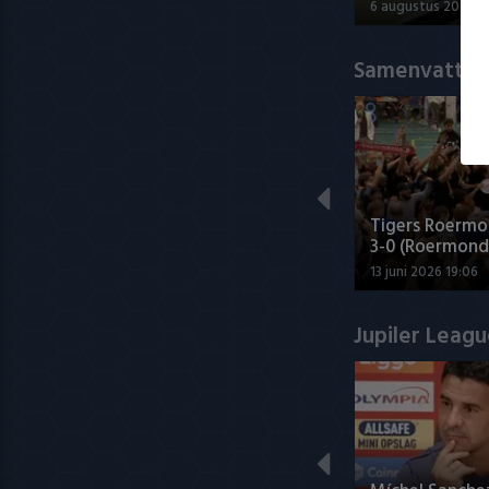
6 augustus 2026 1
Samenvatting
Tigers Roermo
3-0 (Roermond
13 juni 2026 19:06
Jupiler Leag