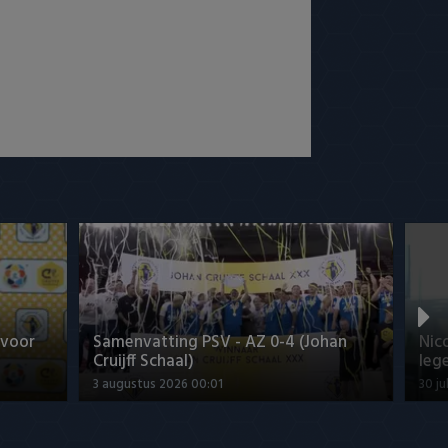
 voor
Samenvatting PSV - AZ 0-4 (Johan
Nic
Cruijff Schaal)
leg
3 augustus 2026 00:01
30 ju