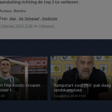
aansluiting richting de top 3 te verliezen.
Auteur: Remko
Tags:
,
,
Ajax
De Telegraaf
Eredivisie
6 februari 2024 21:30
via
Telesport
t Filip Kostic: ervaren
Rampstart voor PSV: pak slaag
 voor t…
landskampioen
6:30
3 augustus 2026 01:03