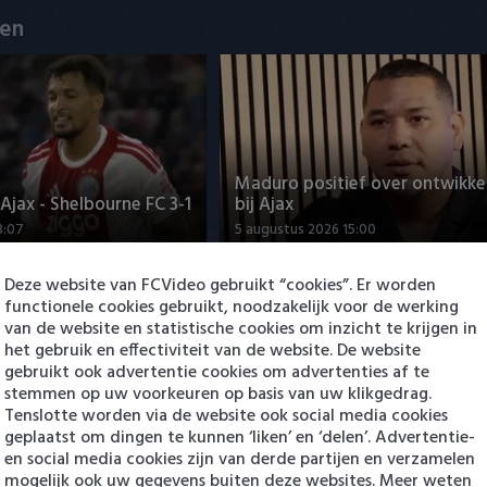
en
Maduro positief over ontwikke
jax - Shelbourne FC 3-1
bij Ajax
3:07
5 augustus 2026 15:00
Deze website van FCVideo gebruikt “cookies”. Er worden
functionele cookies gebruikt, noodzakelijk voor de werking
van de website en statistische cookies om inzicht te krijgen in
het gebruik en effectiviteit van de website. De website
gebruikt ook advertentie cookies om advertenties af te
stemmen op uw voorkeuren op basis van uw klikgedrag.
Tenslotte worden via de website ook social media cookies
geplaatst om dingen te kunnen ‘liken’ en ‘delen’. Advertentie-
ng Cambuur-Excelsior
PSV presenteert Filip Kostic: e
en social media cookies zijn van derde partijen en verzamelen
 Arguioui
Serviër tekent voor t…
mogelijk ook uw gegevens buiten deze websites. Meer weten