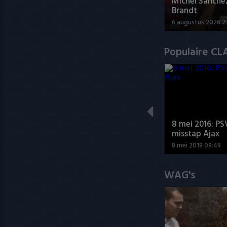
Míchel Sanche
Brandt
6 augustus 2026 2
Populaire CL
8 mei 2016: PS
misstap Ajax
8 mei 2019 09:49
WAG's