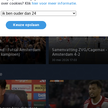
8:49
6 augustus 2026 16:30
over cookies? Klik
hier voor meer informatie.
en Eredivisie
Keuze opslaan
nd - Futsal Amsterdam
Samenvatting ZVG/Cagemax - 
 kampioen)
Amsterdam 4-2
30 mei 2026 17:03
ue