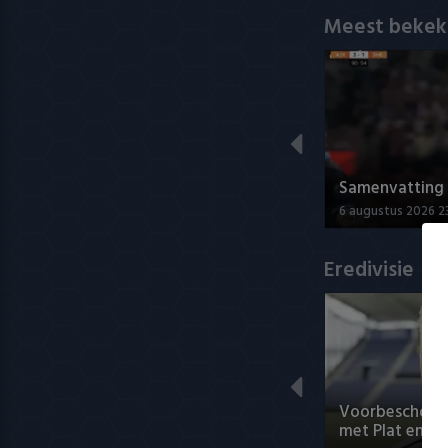
Meest bekek
Samenvatting A
6 augustus 2026 2
Eredivisie
Voorbeschouwi
met Plat en El