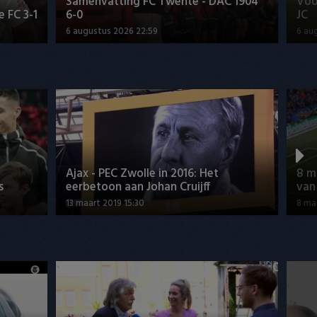
Samenvatting FC Twente - DAC 1904
Voo
 FC 3-1
6-0
JC
6 augustus 2026 22:59
6 au
Ajax - PEC Zwolle in 2016: Het
8 m
s
eerbetoon aan Johan Cruijff
van
13 maart 2019 15:30
8 ma