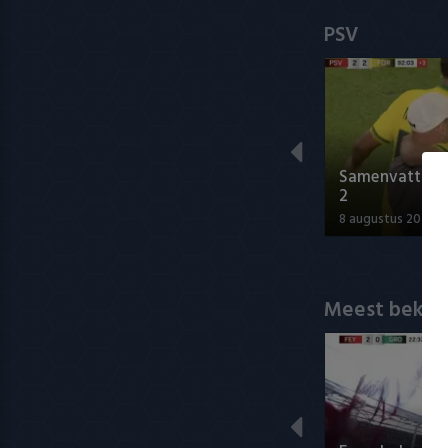
PSV
Samenvatting P
2
8 augustus 2026 2
Meest bekek