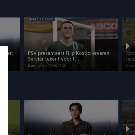
nsfer:
PSV presenteert Filip Kostic: ervaren
Ram
Serviër tekent voor t…
lan
6 augustus 2026 16:30
3 au