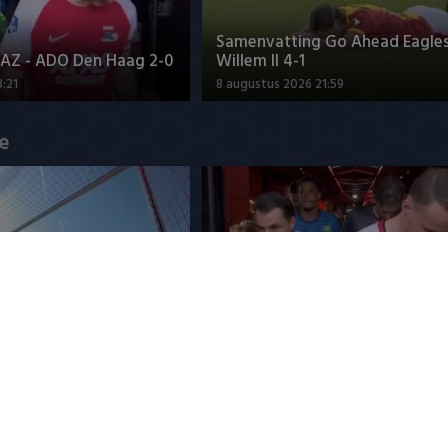
Samenvatting Go Ahead Eagles
AZ - ADO Den Haag 2-0
Willem II 4-1
:21
8 augustus 2026 21:59
ue
dt ruim 20 miljoen op
ts Ueda
Samenvatting AZ - ADO Den H
3:52
8 augustus 2026 23:21
ASSICS