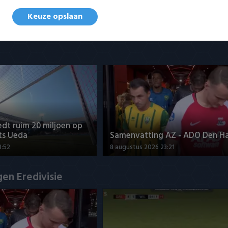
dt ruim 20 miljoen op
Samenvatting PSV- Fortuna Sit
ts Ueda
2
Keuze opslaan
3:52
8 augustus 2026 22:21
dt ruim 20 miljoen op
ts Ueda
Samenvatting AZ - ADO Den H
3:52
8 augustus 2026 23:21
en Eredivisie