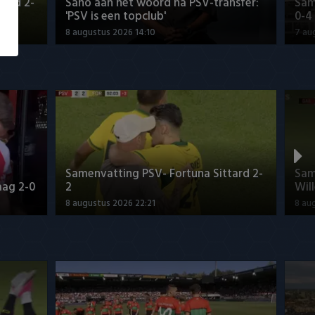
tard 2-
Sano aan het woord na PSV-transfer:
Sam
'PSV is een topclub'
0-4
8 augustus 2026 14:10
7 au
Samenvatting PSV- Fortuna Sittard 2-
Sam
aag 2-0
2
Will
8 augustus 2026 22:21
8 au