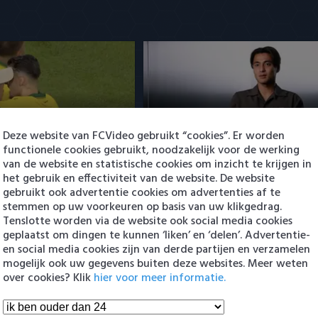
SV- Fortuna Sittard 2-
Sano aan het woord na PSV-tra
Deze website van FCVideo gebruikt “cookies”. Er worden
'PSV is een topclub'
functionele cookies gebruikt, noodzakelijk voor de werking
2:21
8 augustus 2026 14:10
van de website en statistische cookies om inzicht te krijgen in
het gebruik en effectiviteit van de website. De website
gebruikt ook advertentie cookies om advertenties af te
stemmen op uw voorkeuren op basis van uw klikgedrag.
en
Tenslotte worden via de website ook social media cookies
geplaatst om dingen te kunnen ‘liken’ en ‘delen’. Advertentie-
en social media cookies zijn van derde partijen en verzamelen
mogelijk ook uw gegevens buiten deze websites. Meer weten
over cookies? Klik
hier voor meer informatie.