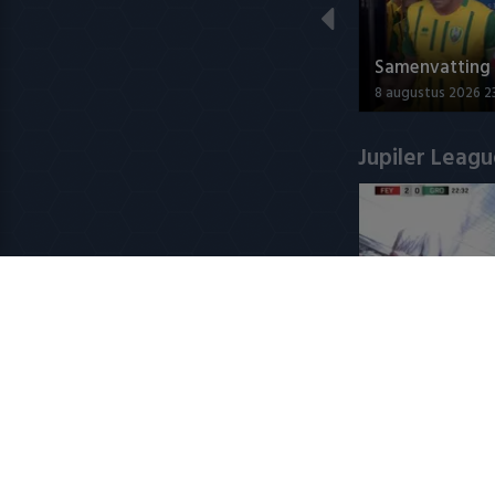
Samenvatting 
8 augustus 2026 23
Jupiler Leag
Fenerbahçe bie
Feyenoord-spi
8 augustus 2026 2
Populaire CL