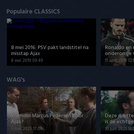
Populaire CLASSICS
8 mei 2016: PSV pakt landstitel na
Ronaldo en
misstap Ajax
onderonsje 
8 mei 2019 09:49
11 april 2019 12
WAG's
Vriendin Marcus Pedersen voor
Deze spett
Ajax?
is de echtg
5 mei 2023 17:00
10 juni 2021 18: