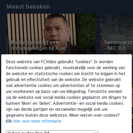
Willem II
Meest bekeken
Maduro positief over
Samenvattin
ontwikkelingen bij Ajax
- NEC 0-0
5 augustus 2026 15:00
5 augustus 20
Deze website van FCVideo gebruikt “cookies”. Er worden
functionele cookies gebruikt, noodzakelijk voor de werking van
Eredivisie
de website en statistische cookies om inzicht te krijgen in het
gebruik en effectiviteit van de website. De website gebruikt
ook advertentie cookies om advertenties af te stemmen op
uw voorkeuren op basis van uw klikgedrag. Tenslotte worden
via de website ook social media cookies geplaatst om dingen te
kunnen ‘liken’ en ‘delen’. Advertentie- en social media cookies
Maak kennis met Sami
Joris Kramer
zijn van derde partijen en verzamelen mogelijk ook uw
Bouhoudane (Cambuur)
Ahead te bli
gegevens buiten deze websites. Meer weten over cookies?
Klik
hier voor meer informatie.
5 augustus 2026 20:45
5 augustus 20