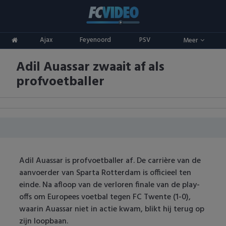
Clubs
Ajax
Feyenoord
PSV
Meer
ADO Den Haag
Competities
Adil Auassar zwaait af als
Ajax
Eredivisie
Oranje
profvoetballer
AZ
Keuken Kampioen Divisie
Goals & Samenvattingen
Excelsior
KNVB Beker
FC Groningen
2e Divisie
Adil Auassar is profvoetballer af. De carrière van de
FC Twente
Vrouwenvoetbal
aanvoerder van Sparta Rotterdam is officieel ten
einde. Na afloop van de verloren finale van de play-
FC Utrecht
Champions League
offs om Europees voetbal tegen FC Twente (1-0),
waarin Auassar niet in actie kwam, blikt hij terug op
Feyenoord
Europa League
zijn loopbaan.