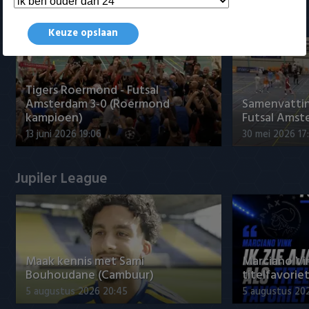
Samenvattingen Eredivisie
Keuze opslaan
Tigers Roermond - Futsal
Amsterdam 3-0 (Roermond
Samenvatti
kampioen)
Futsal Amst
13 juni 2026 19:06
30 mei 2026 17
Jupiler League
Maak kennis met Sami
Marciano Vin
Bouhoudane (Cambuur)
titelfavorie
5 augustus 2026 20:45
5 augustus 20