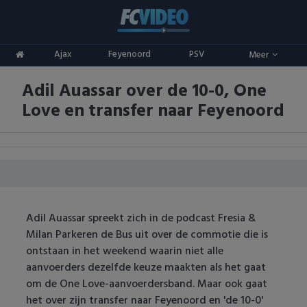
Clubs
Ajax
Feyenoord
PSV
Meer
ADO Den Haag
Competities
Adil Auassar over de 10-0, One
Ajax
Eredivisie
Oranje
Love en transfer naar Feyenoord
AZ
Keuken Kampioen Divisie
Goals & Samenvattingen
Excelsior
KNVB Beker
FC Groningen
2e Divisie
Adil Auassar spreekt zich in de podcast Fresia &
FC Twente
Vrouwenvoetbal
Milan Parkeren de Bus uit over de commotie die is
ontstaan in het weekend waarin niet alle
FC Utrecht
Champions League
aanvoerders dezelfde keuze maakten als het gaat
om de One Love-aanvoerdersband. Maar ook gaat
Feyenoord
Europa League
het over zijn transfer naar Feyenoord en 'de 10-0'