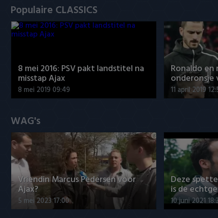
Populaire CLASSICS
8 mei 2016: PSV pakt landstitel na
Ronaldo en
misstap Ajax
onderonsje 
8 mei 2019 09:49
11 april 2019 12
WAG's
Vriendin Marcus Pedersen voor
Deze spett
Ajax?
is de echtg
5 mei 2023 17:00
10 juni 2021 18: