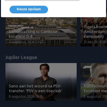
Samenvattingen Eredivisie
Keuze opslaan
Tigers Roerm
Samenvatting sc Cambuur -
Amsterdam 
Excelsior 0-4
kampioen)
7 augustus 2026 22:37
13 juni 2026 19
Jupiler League
Sano aan het woord na PSV-
Nabeschouw
transfer: 'PSV is een topclub'
Excelsior m
8 augustus 2026 14:10
8 augustus 20