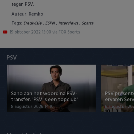
tegen PSV.
Heracles Almelo
Conference League
Auteur: Remko
NAC Breda
Tags:
,
,
,
Eredivisie
ESPN
Interviews
Sparta
19 oktober 2022 13:00
via
FOX Sports
PEC Zwolle
PSV
PSV
Roda JC
SC Heerenveen
Sparta
Sano aan het woord na PSV-
PSV presente
transfer: 'PSV is een topclub'
ervaren Ser
Vitesse
8 augustus 2026 14:10
6 augustus 202
VVV Venlo