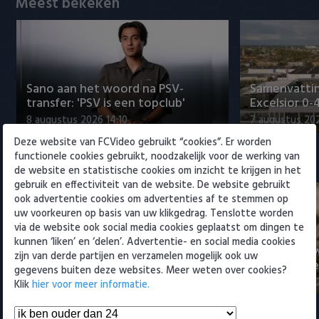
Meest bekeken
Willem II
Sano aan het woord na PSV-
Samenvattin
transfer: 'PSV is een topclub'
Excelsior 0-
8 augustus 2026 14:10
7 augustus 20
Deze website van FCVideo gebruikt “cookies”. Er worden
functionele cookies gebruikt, noodzakelijk voor de werking van
Eredivisie
de website en statistische cookies om inzicht te krijgen in het
gebruik en effectiviteit van de website. De website gebruikt
ook advertentie cookies om advertenties af te stemmen op
uw voorkeuren op basis van uw klikgedrag. Tenslotte worden
via de website ook social media cookies geplaatst om dingen te
kunnen ‘liken’ en ‘delen’. Advertentie- en social media cookies
Sano aan het woord na PSV-
Nabeschouw
zijn van derde partijen en verzamelen mogelijk ook uw
transfer: 'PSV is een topclub'
Excelsior m
gegevens buiten deze websites. Meer weten over cookies?
8 augustus 2026 14:10
8 augustus 20
Klik
hier voor meer informatie.