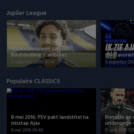
Jupiler League
Maak kennis met Sami
Marciano Vin
Bouhoudane (Cambuur)
titelfavorie
5 augustus 2026 20:45
5 augustus 20
Populaire CLASSICS
8 mei 2016: PSV pakt landstitel na
Ronaldo en
misstap Ajax
onderonsje 
8 mei 2019 09:49
11 april 2019 12