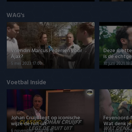
WAG's
Vriendin Marcus Pedersen voor
Deze spett
Ajax?
is de echtg
5 mei 2023 17:00
10 juni 2021 18:
Voetbal Inside
Johan Cruijff legt op iconische
Feyenoord-f
wijze de ruit uit
Wat denk je 
6 november 2019 09:16
31 oktober 201