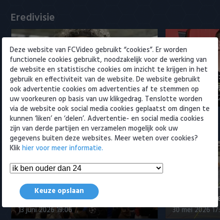
Willem II
Eredivisie
Deze website van FCVideo gebruikt “cookies”. Er worden
functionele cookies gebruikt, noodzakelijk voor de werking van
de website en statistische cookies om inzicht te krijgen in het
Maak kennis met Sami
Joris Kramer
gebruik en effectiviteit van de website. De website gebruikt
Bouhoudane (Cambuur)
Ahead te bli
ook advertentie cookies om advertenties af te stemmen op
5 augustus 2026 20:45
5 augustus 20
uw voorkeuren op basis van uw klikgedrag. Tenslotte worden
via de website ook social media cookies geplaatst om dingen te
kunnen ‘liken’ en ‘delen’. Advertentie- en social media cookies
Samenvattingen Eredivisie
zijn van derde partijen en verzamelen mogelijk ook uw
gegevens buiten deze websites. Meer weten over cookies?
Klik
hier voor meer informatie.
Tigers Roermond - Futsal
Amsterdam 3-0 (Roermond
Samenvatti
Keuze opslaan
kampioen)
Futsal Amst
13 juni 2026 19:06
30 mei 2026 17