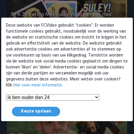
Willem II
FIFA 20 Rating Met Suley Virgil van Dijk Had
Boven Neymar M…
Deze website van FCVideo gebruikt “cookies”. Er worden
12 september 2019 17:52
functionele cookies gebruikt, noodzakelijk voor de werking van
de website en statistische cookies om inzicht te krijgen in het
gebruik en effectiviteit van de website. De website gebruikt
ook advertentie cookies om advertenties af te stemmen op
uw voorkeuren op basis van uw klikgedrag. Tenslotte worden
via de website ook social media cookies geplaatst om dingen te
kunnen ‘liken’ en ‘delen’. Advertentie- en social media cookies
zijn van derde partijen en verzamelen mogelijk ook uw
gegevens buiten deze websites. Meer weten over cookies?
Waar ligt de toekomst van Neymar?
Klik
hier voor meer informatie.
20 augustus 2019 17:03
Keuze opslaan