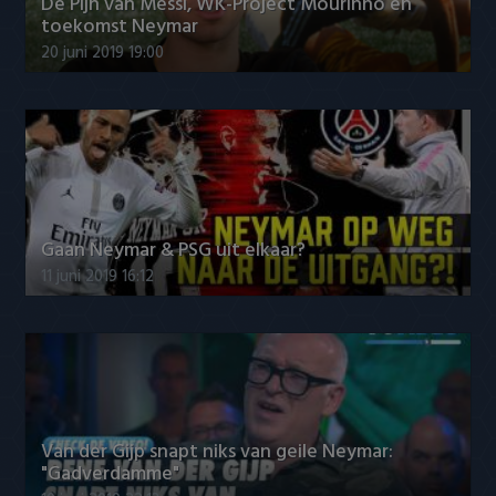
De Pijn van Messi, WK-Project Mourinho en
toekomst Neymar
20 juni 2019 19:00
Gaan Neymar & PSG uit elkaar?
11 juni 2019 16:12
Van der Gijp snapt niks van geile Neymar:
"Gadverdamme"