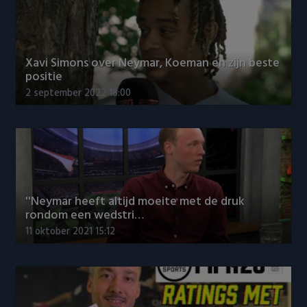
Heracles Almelo
Conference League
NAC Breda
Xavi Simons over Neymar, Koeman en zijn beste
positie
PEC Zwolle
2 september 2022 18:00
PSV
Roda JC
SC Heerenveen
''Neymar heeft altijd moeite met de druk
Sparta
rondom een wedstri…
11 oktober 2021 15:12
Vitesse
VVV Venlo