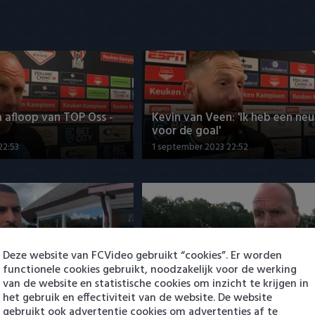
a afloop van TOP Oss -
Kevin van Veen: 'Ik heb een neu
voor de goal'
22:53
1 september 2023 22:52
wil vertrekken bij FC
Dick Lukkien: 'Er is heel veel arb
Deze website van FCVideo gebruikt “cookies”. Er worden
verricht'
functionele cookies gebruikt, noodzakelijk voor de werking
17 juli 2023 13:39
van de website en statistische cookies om inzicht te krijgen in
het gebruik en effectiviteit van de website. De website
gebruikt ook advertentie cookies om advertenties af te