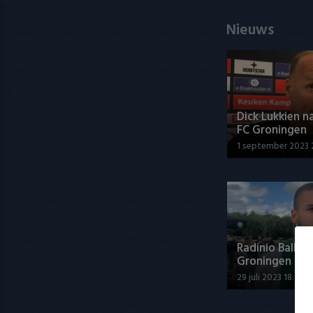
Nieuws
Dick Lukkien n
FC Groningen
1 september 2023 
Radinio Balker 
Groningen
29 juli 2023 18:43