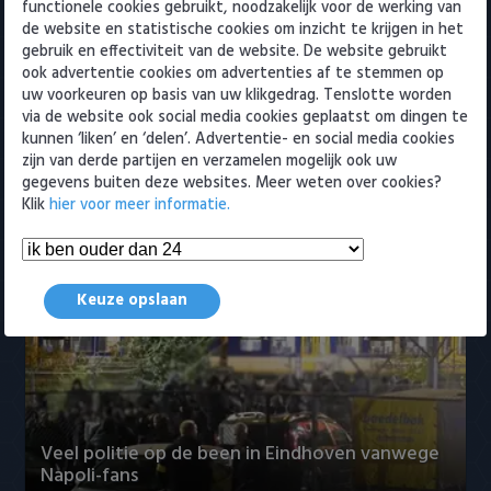
functionele cookies gebruikt, noodzakelijk voor de werking van
Kijk live naar de huldiging van landskampioen
Heracles Almelo
Conference League
de website en statistische cookies om inzicht te krijgen in het
PSV
gebruik en effectiviteit van de website. De website gebruikt
7 april 2026 13:50
NAC Breda
ook advertentie cookies om advertenties af te stemmen op
uw voorkeuren op basis van uw klikgedrag. Tenslotte worden
via de website ook social media cookies geplaatst om dingen te
PEC Zwolle
kunnen ‘liken’ en ‘delen’. Advertentie- en social media cookies
zijn van derde partijen en verzamelen mogelijk ook uw
PSV
gegevens buiten deze websites. Meer weten over cookies?
Klik
hier voor meer informatie.
Roda JC
PSV is vroegste kampioen ooit
5 april 2026 16:49
SC Heerenveen
Keuze opslaan
Sparta
Vitesse
VVV Venlo
Veel politie op de been in Eindhoven vanwege
Napoli-fans