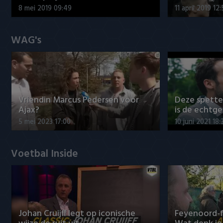
8 mei 2019 09:49
11 april 2019 12
WAG's
Vriendin Marcus Pedersen voor
Deze spett
Ajax?
is de echtg
5 mei 2023 17:00
10 juni 2021 18:
Voetbal Inside
Johan Cruijff legt op iconische
Feyenoord-f