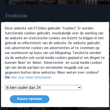
6 augustus 2026 23:07
5 augustus 202
Willem II
Eredivisie
Deze website van FCVideo gebruikt “cookies”. Er worden
functionele cookies gebruikt, noodzakelijk voor de werking van
de website en statistische cookies om inzicht te krijgen in het
gebruik en effectiviteit van de website. De website gebruikt
Voorbeschouwing Cambuur-
PSV presente
ook advertentie cookies om advertenties af te stemmen op
Excelsior met Plat en El Arguioui
ervaren Ser
uw voorkeuren op basis van uw klikgedrag. Tenslotte worden
6 augustus 2026 18:49
6 augustus 202
via de website ook social media cookies geplaatst om dingen te
kunnen ‘liken’ en ‘delen’. Advertentie- en social media cookies
zijn van derde partijen en verzamelen mogelijk ook uw
Samenvattingen Eredivisie
gegevens buiten deze websites. Meer weten over cookies?
Klik
hier voor meer informatie.
Tigers Roermond - Futsal
Keuze opslaan
Amsterdam 3-0 (Roermond
Samenvatti
kampioen)
Futsal Amst