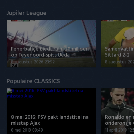
Jupiler League
Fenerbahçe biedt ruim 20 miljoen
Samenvattin
op Feyenoord-spits Ueda
Sittard 2-2
8 augustus 2026 23:52
8 augustus 202
Populaire CLASSICS
8 mei 2016: PSV pakt landstitel na
Ronaldo en
misstap Ajax
onderonsje 
8 mei 2019 09:49
11 april 2019 12