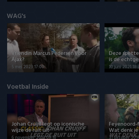
WAG's
Vriendin Marcus Pedersen voor
Deze spett
Ajax?
is de echtg
5 mei 2023 17:00
10 juni 2021 18:
Voetbal Inside
Johan Cruijff legt op iconische
Feyenoord-f
wijze de ruit uit
Wat denk je 
6 november 2019 09:16
31 oktober 201