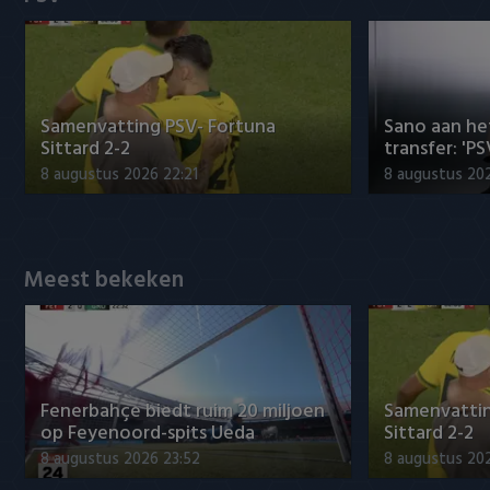
Heracles Almelo
Conference League
NAC Breda
Samenvatting PSV- Fortuna
Sano aan he
PEC Zwolle
Sittard 2-2
transfer: 'P
8 augustus 2026 22:21
8 augustus 202
PSV
Roda JC
Meest bekeken
SC Heerenveen
Sparta
Vitesse
Fenerbahçe biedt ruim 20 miljoen
Samenvattin
op Feyenoord-spits Ueda
Sittard 2-2
VVV Venlo
8 augustus 2026 23:52
8 augustus 202