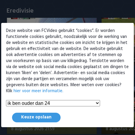
Willem II
Eredivisie
Deze website van FCVideo gebruikt “cookies”. Er worden
functionele cookies gebruikt, noodzakelijk voor de werking van
de website en statistische cookies om inzicht te krijgen in het
Fenerbahçe biedt ruim 20 miljoen
Samenvattin
gebruik en effectiviteit van de website. De website gebruikt
op Feyenoord-spits Ueda
Sittard 2-2
ook advertentie cookies om advertenties af te stemmen op
8 augustus 2026 23:52
8 augustus 202
uw voorkeuren op basis van uw klikgedrag. Tenslotte worden
via de website ook social media cookies geplaatst om dingen te
kunnen ‘liken’ en ‘delen’. Advertentie- en social media cookies
Samenvattingen Eredivisie
zijn van derde partijen en verzamelen mogelijk ook uw
gegevens buiten deze websites. Meer weten over cookies?
Klik
hier voor meer informatie.
Samenvatting Go Ahead Eagles -
Keuze opslaan
Willem II 4-1
Samenvatting
8 augustus 2026 21:59
8 augustus 20