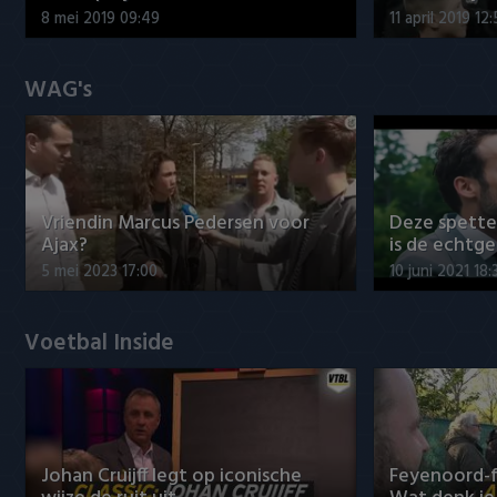
8 mei 2019 09:49
11 april 2019 12
WAG's
Vriendin Marcus Pedersen voor
Deze spett
Ajax?
is de echtg
5 mei 2023 17:00
10 juni 2021 18:
Voetbal Inside
Johan Cruijff legt op iconische
Feyenoord-f