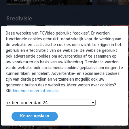
7 augustus 2026 18:30
7 augustus 202
Willem II
Eredivisie
Deze website van FCVideo gebruikt “cookies”. Er worden
functionele cookies gebruikt, noodzakelijk voor de werking van
de website en statistische cookies om inzicht te krijgen in het
gebruik en effectiviteit van de website. De website gebruikt
Rogier Meijer revreden over
Van Bronckh
ook advertentie cookies om advertenties af te stemmen op
voorbereiding Sparta
aanvoerder
uw voorkeuren op basis van uw klikgedrag. Tenslotte worden
7 augustus 2026 19:11
7 augustus 202
via de website ook social media cookies geplaatst om dingen te
kunnen ‘liken’ en ‘delen’. Advertentie- en social media cookies
zijn van derde partijen en verzamelen mogelijk ook uw
Samenvattingen Eredivisie
gegevens buiten deze websites. Meer weten over cookies?
Klik
hier voor meer informatie.
Tigers Roermond - Futsal
Keuze opslaan
Amsterdam 3-0 (Roermond
Samenvatti
kampioen)
Futsal Amst