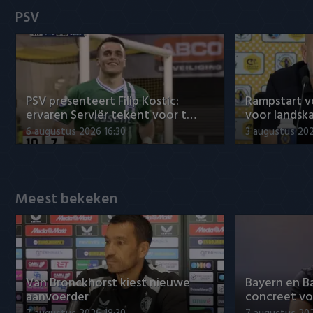
Heracles Almelo
Conference League
PSV
NAC Breda
PEC Zwolle
PSV presenteert Filip Kostic:
Rampstart v
PSV
ervaren Serviër tekent voor t…
voor landsk
6 augustus 2026 16:30
3 augustus 202
Roda JC
SC Heerenveen
Meest bekeken
Sparta
Vitesse
VVV Venlo
Van Bronckhorst kiest nieuwe
Bayern en B
aanvoerder
concreet vo