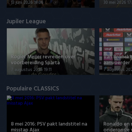
13 juni 2026 19:06
30 mei 2026 17
Jupiler League
Rogier Meijer revreden over
Van Bronckh
voorbereiding Sparta
aanvoerder
7 augustus 2026 19:11
7 augustus 202
Populaire CLASSICS
8 mei 2016: PSV pakt landstitel na
Ronaldo en
misstap Ajax
onderonsje 