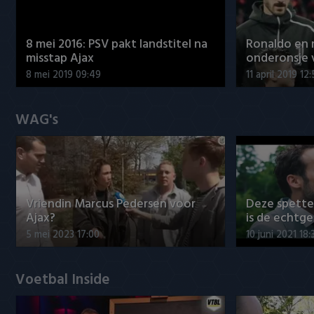
8 mei 2016: PSV pakt landstitel na
Ronaldo en
misstap Ajax
onderonsje 
8 mei 2019 09:49
11 april 2019 12
WAG's
Vriendin Marcus Pedersen voor
Deze spett
Ajax?
is de echtg
5 mei 2023 17:00
10 juni 2021 18:
Voetbal Inside