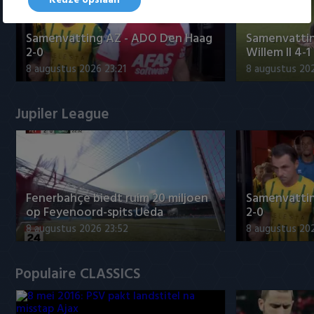
Keuze opslaan
Samenvatting AZ - ADO Den Haag
Samenvattin
2-0
Willem II 4-1
8 augustus 2026 23:21
8 augustus 202
Jupiler League
Fenerbahçe biedt ruim 20 miljoen
Samenvatti
op Feyenoord-spits Ueda
2-0
8 augustus 2026 23:52
8 augustus 202
Populaire CLASSICS