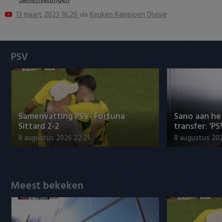
Samenvattingen
Heracles Almelo
Conference League
13 maart 2023 16:20
via
Keuken Kampioen Divisie
NAC Breda
PSV
PEC Zwolle
PSV
Roda JC
Samenvatting PSV- Fortuna
Sano aan he
Sittard 2-2
transfer: 'P
SC Heerenveen
8 augustus 2026 22:21
8 augustus 202
Sparta
Vitesse
Meest bekeken
VVV Venlo