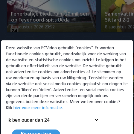
Willem II
Fenerbahçe biedt ruim 20 miljoen
Samenvattin
op Feyenoord-spits Ueda
Sittard 2-2
8 augustus 2026 23:52
8 augustus 202
Eredivisie
Deze website van FCVideo gebruikt “cookies”. Er worden
functionele cookies gebruikt, noodzakelijk voor de werking van
de website en statistische cookies om inzicht te krijgen in het
gebruik en effectiviteit van de website. De website gebruikt
ook advertentie cookies om advertenties af te stemmen op
uw voorkeuren op basis van uw klikgedrag. Tenslotte worden
Fenerbahçe biedt ruim 20 miljoen
Samenvatti
via de website ook social media cookies geplaatst om dingen te
op Feyenoord-spits Ueda
2-0
kunnen ‘liken’ en ‘delen’. Advertentie- en social media cookies
8 augustus 2026 23:52
8 augustus 202
zijn van derde partijen en verzamelen mogelijk ook uw
gegevens buiten deze websites. Meer weten over cookies?
Klik
hier voor meer informatie.
Samenvattingen Eredivisie