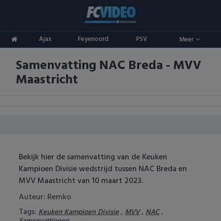
Clubs
Ajax
Feyenoord
PSV
Meer
ADO Den Haag
Competities
Samenvatting NAC Breda - MVV
Ajax
Eredivisie
Oranje
Maastricht
AZ
Keuken Kampioen Divisie
Goals & Samenvattingen
Excelsior
KNVB Beker
FC Groningen
2e Divisie
Bekijk hier de samenvatting van de Keuken
FC Twente
Vrouwenvoetbal
Kampioen Divisie wedstrijd tussen NAC Breda en
MVV Maastricht van 10 maart 2023.
FC Utrecht
Champions League
Auteur: Remko
Feyenoord
Europa League
Tags:
,
,
,
Keuken Kampioen Divisie
MVV
NAC