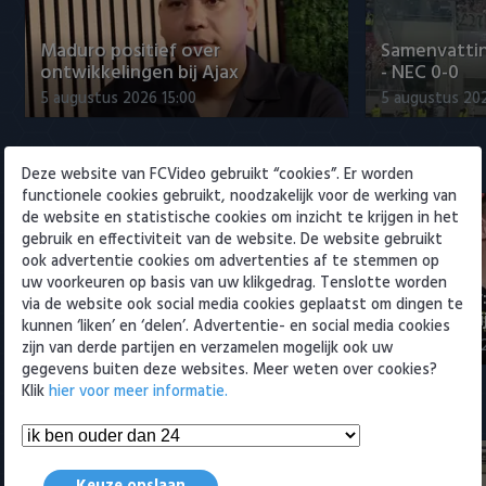
Willem II
Maduro positief over
Samenvattin
ontwikkelingen bij Ajax
- NEC 0-0
5 augustus 2026 15:00
5 augustus 20
Eredivisie
Deze website van FCVideo gebruikt “cookies”. Er worden
functionele cookies gebruikt, noodzakelijk voor de werking van
de website en statistische cookies om inzicht te krijgen in het
gebruik en effectiviteit van de website. De website gebruikt
ook advertentie cookies om advertenties af te stemmen op
uw voorkeuren op basis van uw klikgedrag. Tenslotte worden
Maak kennis met Sami
Joris Kramer
via de website ook social media cookies geplaatst om dingen te
Bouhoudane (Cambuur)
Ahead te bli
kunnen ‘liken’ en ‘delen’. Advertentie- en social media cookies
5 augustus 2026 20:45
5 augustus 20
zijn van derde partijen en verzamelen mogelijk ook uw
gegevens buiten deze websites. Meer weten over cookies?
Klik
hier voor meer informatie.
Samenvattingen Eredivisie