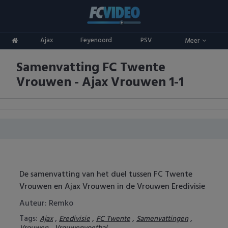
Clubs
Ajax
Feyenoord
PSV
Meer
ADO Den Haag
Competities
Samenvatting FC Twente
Ajax
Eredivisie
Oranje
Vrouwen - Ajax Vrouwen 1-1
AZ
Keuken Kampioen Divisie
Goals & Samenvattingen
Excelsior
KNVB Beker
FC Groningen
2e Divisie
FC Twente
Vrouwenvoetbal
De samenvatting van het duel tussen FC Twente
Vrouwen en Ajax Vrouwen in de Vrouwen Eredivisie
FC Utrecht
Champions League
Auteur: Remko
Feyenoord
Europa League
Tags:
,
,
,
,
Ajax
Eredivisie
FC Twente
Samenvattingen