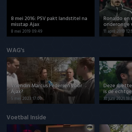
8 mei 2016: PSV pakt landstitel na
Ronaldo en
misstap Ajax
onderonsje 
8 mei 2019 09:49
11 april 2019 12
WAG's
Vriendin Marcus Pedersen voor
Deze spett
Ajax?
is de echtg
5 mei 2023 17:00
10 juni 2021 18:
Voetbal Inside