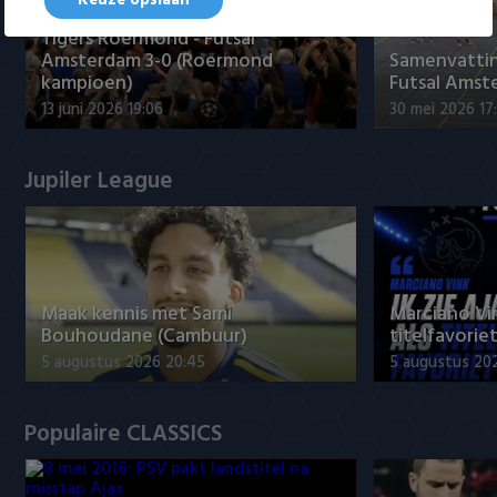
Keuze opslaan
Tigers Roermond - Futsal
Amsterdam 3-0 (Roermond
Samenvatti
kampioen)
Futsal Amst
13 juni 2026 19:06
30 mei 2026 17
Jupiler League
Maak kennis met Sami
Marciano Vin
Bouhoudane (Cambuur)
titelfavorie
5 augustus 2026 20:45
5 augustus 20
Populaire CLASSICS