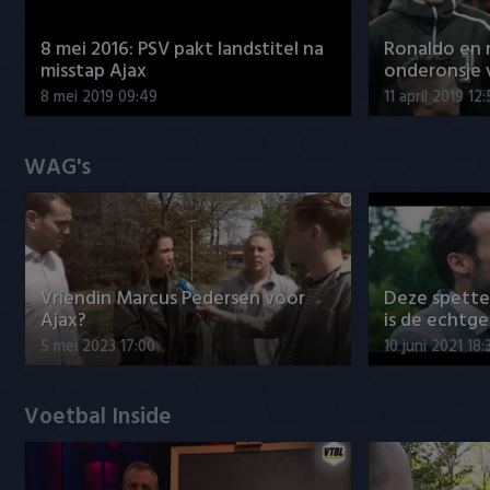
8 mei 2016: PSV pakt landstitel na
Ronaldo en
misstap Ajax
onderonsje 
8 mei 2019 09:49
11 april 2019 12
WAG's
Vriendin Marcus Pedersen voor
Deze spett
Ajax?
is de echtg
5 mei 2023 17:00
10 juni 2021 18:
Voetbal Inside