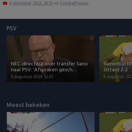
6 december 2025 20:13
via
VoetbalPrimeur
Heracles Almelo
Conference League
NAC Breda
PSV
PEC Zwolle
PSV
Roda JC
NEC-directeur over transfer Sano
Samenvattin
naar PSV: 'Afspraken gesch…
Sittard 2-2
SC Heerenveen
9 augustus 2026 12:25
8 augustus 202
Sparta
Meest bekeken
Vitesse
VVV Venlo