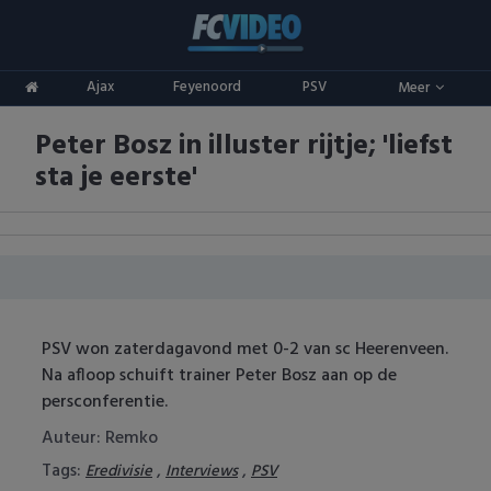
Clubs
Ajax
Feyenoord
PSV
Meer
ADO Den Haag
Competities
Peter Bosz in illuster rijtje; 'liefst
Ajax
Eredivisie
Oranje
sta je eerste'
AZ
Keuken Kampioen Divisie
Goals & Samenvattingen
Excelsior
KNVB Beker
FC Groningen
2e Divisie
PSV won zaterdagavond met 0-2 van sc Heerenveen.
FC Twente
Vrouwenvoetbal
Na afloop schuift trainer Peter Bosz aan op de
persconferentie.
FC Utrecht
Champions League
Auteur: Remko
Feyenoord
Europa League
Tags:
,
,
Eredivisie
Interviews
PSV