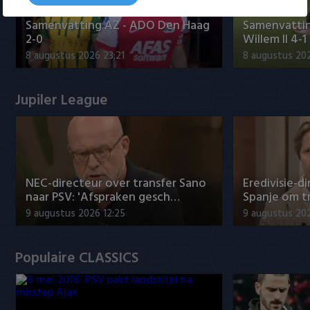
Samenvatting AZ - ADO Den Haag
Samenvattin
2-0
Willem II 4-1
8 augustus 2026 23:21
8 augustus 202
Jupiler League
NEC-directeur over transfer Sano
Eredivisie-di
naar PSV: 'Afspraken gesch…
Spanje om t
9 augustus 2026 12:25
9 augustus 202
Populaire CLASSICS