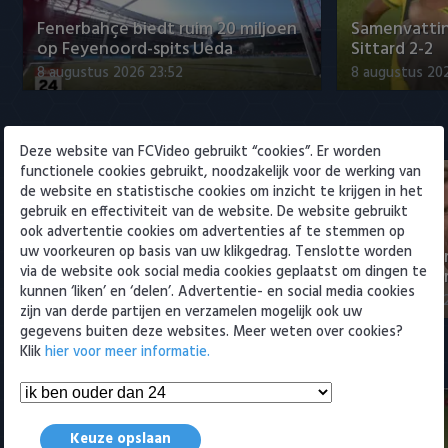
Willem II
Fenerbahçe biedt ruim 20 miljoen
Samenvattin
op Feyenoord-spits Ueda
Sittard 2-2
8 augustus 2026 23:52
8 augustus 202
Eredivisie
Deze website van FCVideo gebruikt “cookies”. Er worden
functionele cookies gebruikt, noodzakelijk voor de werking van
de website en statistische cookies om inzicht te krijgen in het
gebruik en effectiviteit van de website. De website gebruikt
ook advertentie cookies om advertenties af te stemmen op
uw voorkeuren op basis van uw klikgedrag. Tenslotte worden
NEC-directeur over transfer Sano
Eredivisie-di
via de website ook social media cookies geplaatst om dingen te
naar PSV: 'Afspraken gesch…
Spanje om t
kunnen ‘liken’ en ‘delen’. Advertentie- en social media cookies
9 augustus 2026 12:25
9 augustus 202
zijn van derde partijen en verzamelen mogelijk ook uw
gegevens buiten deze websites. Meer weten over cookies?
Klik
hier voor meer informatie.
Samenvattingen Eredivisie
Keuze opslaan