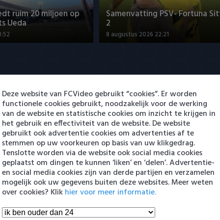
dt ruim 20 miljoen op
Samenvatting PSV- Fortuna Sit
ts Ueda
2
3:52
8 augustus 2026 22:21
Deze website van FCVideo gebruikt “cookies”. Er worden
functionele cookies gebruikt, noodzakelijk voor de werking
van de website en statistische cookies om inzicht te krijgen in
het gebruik en effectiviteit van de website. De website
dt ruim 20 miljoen op
gebruikt ook advertentie cookies om advertenties af te
ts Ueda
Samenvatting AZ - ADO Den H
stemmen op uw voorkeuren op basis van uw klikgedrag.
Tenslotte worden via de website ook social media cookies
3:52
8 augustus 2026 23:21
geplaatst om dingen te kunnen ‘liken’ en ‘delen’. Advertentie-
en social media cookies zijn van derde partijen en verzamelen
en Eredivisie
mogelijk ook uw gegevens buiten deze websites. Meer weten
over cookies? Klik
hier voor meer informatie.