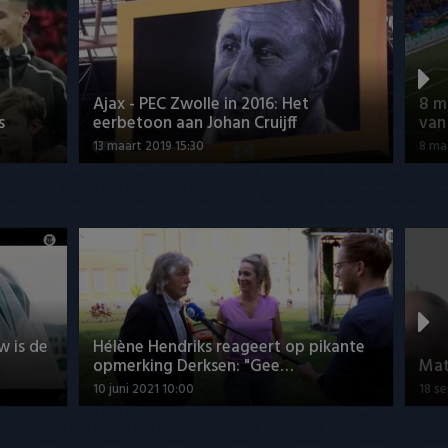
Ajax - PEC Zwolle in 2016: Het
8 m
s
eerbetoon aan Johan Cruijff
van
13 maart 2019 15:30
8 ma
w is de
Hélène Hendriks reageert op pikante
opmerking Derksen: "Gee…
Mat
10 juni 2021 10:00
18 s