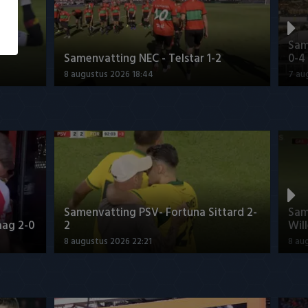
 -
Sam
Samenvatting NEC - Telstar 1-2
0-4
8 augustus 2026 18:44
7 au
Samenvatting PSV- Fortuna Sittard 2-
Sam
aag 2-0
2
Will
8 augustus 2026 22:21
8 au