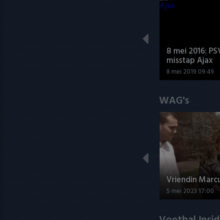
8 mei 2016: PS
misstap Ajax
8 mei 2019 09:49
WAG's
Vriendin Marc
5 mei 2023 17:00