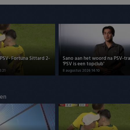
SV- Fortuna Sittard 2-
Sano aan het woord na PSV-tra
'PSV is een topclub'
2:21
8 augustus 2026 14:10
en