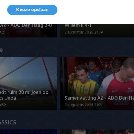
Keuze opslaan
Samenvatting Go Ahead Eagles
AZ - ADO Den Haag 2-0
Willem II 4-1
:21
8 augustus 2026 21:59
ue
dt ruim 20 miljoen op
ts Ueda
Samenvatting AZ - ADO Den H
3:52
8 augustus 2026 23:21
ASSICS