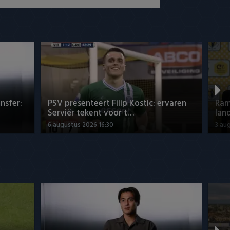
nsfer:
PSV presenteert Filip Kostic: ervaren
Ram
Serviër tekent voor t…
lan
6 augustus 2026 16:30
3 au