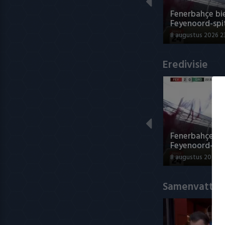
Fenerbahçe bie
Feyenoord-spi
8 augustus 2026 2
Eredivisie
Fenerbahçe bie
Feyenoord-spi
8 augustus 2026 2
Samenvatting