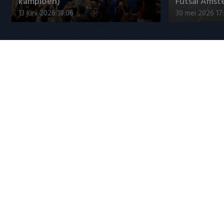
kampioen)
Futsal Amst
13 juni 2026 19:06
30 mei 2026 17
Jupiler League
Míchel Sanchez over Ajax-
Samenvattin
debutant Brandt
FC 3-1
6 augustus 2026 23:25
6 augustus 20
Populaire CLASSICS
8 mei 2016: PSV pakt landstitel na
Ronaldo en