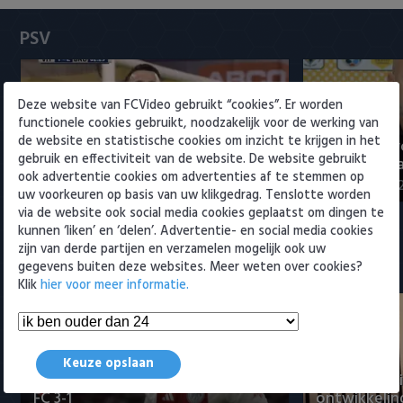
Heracles Almelo
Conference League
PSV
NAC Breda
PEC Zwolle
Deze website van FCVideo gebruikt “cookies”. Er worden
functionele cookies gebruikt, noodzakelijk voor de werking van
de website en statistische cookies om inzicht te krijgen in het
PSV presenteert Filip Kostic:
Rampstart v
PSV
gebruik en effectiviteit van de website. De website gebruikt
ervaren Serviër tekent voor t…
voor landsk
ook advertentie cookies om advertenties af te stemmen op
6 augustus 2026 16:30
3 augustus 202
Roda JC
uw voorkeuren op basis van uw klikgedrag. Tenslotte worden
via de website ook social media cookies geplaatst om dingen te
kunnen ‘liken’ en ‘delen’. Advertentie- en social media cookies
SC Heerenveen
zijn van derde partijen en verzamelen mogelijk ook uw
gegevens buiten deze websites. Meer weten over cookies?
Meest bekeken
Sparta
Klik
hier voor meer informatie.
Vitesse
VVV Venlo
Keuze opslaan
Samenvatting Ajax - Shelbourne
Maduro posi
FC 3-1
ontwikkeling