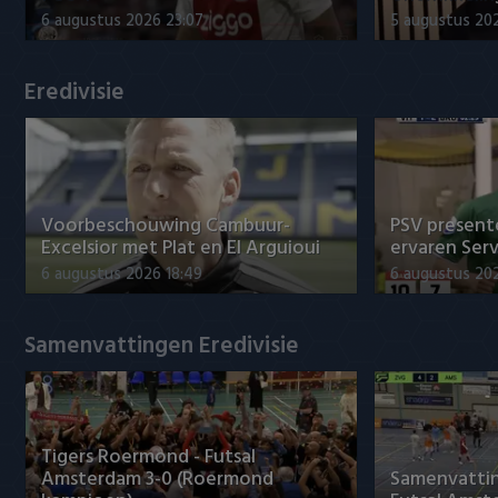
Willem II
6 augustus 2026 23:07
5 augustus 202
Eredivisie
Voorbeschouwing Cambuur-
PSV presente
Excelsior met Plat en El Arguioui
ervaren Ser
6 augustus 2026 18:49
6 augustus 202
Samenvattingen Eredivisie
Tigers Roermond - Futsal
Amsterdam 3-0 (Roermond
Samenvatti