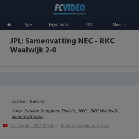
Clubs
Ajax
Feyenoord
PSV
Meer
ADO Den Haag
Competities
JPL: Samenvatting NEC - RKC
Ajax
Eredivisie
Oranje
Waalwijk 2-0
AZ
Keuken Kampioen Divisie
Goals & Samenvattingen
Excelsior
KNVB Beker
FC Groningen
2e Divisie
FC Twente
Vrouwenvoetbal
Auteur: Remko
Tags:
,
,
,
Keuken Kampioen Divisie
NEC
RKC Waalwijk
FC Utrecht
Champions League
Samenvattingen
17 oktober 2017 07:36
via
Keuken Kampioen Divisie
Feyenoord
Europa League