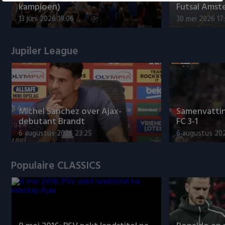
kampioen)
Futsal Amst
13 juni 2026 19:06
30 mei 2026 17
Jupiler League
Míchel Sanchez over Ajax-
Samenvattin
debutant Brandt
FC 3-1
6 augustus 2026 23:25
6 augustus 20
Populaire CLASSICS