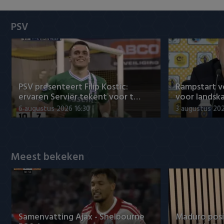
Heracles Almelo
Conference League
PSV
NAC Breda
PEC Zwolle
PSV
PSV presenteert Filip Kostic:
Rampstart v
ervaren Serviër tekent voor t…
voor landsk
Roda JC
6 augustus 2026 16:30
3 augustus 202
SC Heerenveen
Sparta
Meest bekeken
Vitesse
VVV Venlo
Samenvatting Ajax - Shelbourne
Maduro posi