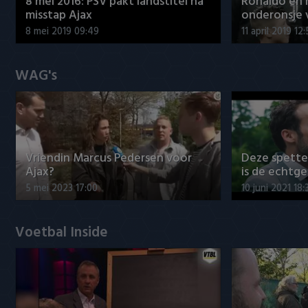
8 mei 2016: PSV pakt landstitel na
Ronaldo en
misstap Ajax
onderonsje 
8 mei 2019 09:49
11 april 2019 12
WAG's
Vriendin Marcus Pedersen voor
Deze spett
Ajax?
is de echtg
5 mei 2023 17:00
10 juni 2021 18:
Voetbal Inside