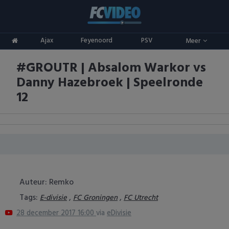
Clubs
Ajax
Feyenoord
PSV
Meer
ADO Den Haag
Competities
#GROUTR | Absalom Warkor vs
Ajax
Eredivisie
Oranje
Danny Hazebroek | Speelronde
AZ
Keuken Kampioen Divisie
Goals & Samenvattingen
12
Excelsior
KNVB Beker
FC Groningen
2e Divisie
FC Twente
Vrouwenvoetbal
Auteur: Remko
FC Utrecht
Champions League
Tags:
,
,
E-divisie
FC Groningen
FC Utrecht
28 december 2017 16:00
via
eDivisie
Feyenoord
Europa League