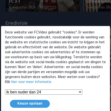
Willem II
FC 3-1
ontwikkeling
6 augustus 2026 23:07
5 augustus 202
Eredivisie
Deze website van FCVideo gebruikt “cookies”. Er worden
functionele cookies gebruikt, noodzakelijk voor de werking van
de website en statistische cookies om inzicht te krijgen in het
gebruik en effectiviteit van de website. De website gebruikt
ook advertentie cookies om advertenties af te stemmen op
Voorbeschouwing Cambuur-
PSV presente
uw voorkeuren op basis van uw klikgedrag. Tenslotte worden
Excelsior met Plat en El Arguioui
ervaren Ser
via de website ook social media cookies geplaatst om dingen te
6 augustus 2026 18:49
6 augustus 202
kunnen ‘liken’ en ‘delen’. Advertentie- en social media cookies
zijn van derde partijen en verzamelen mogelijk ook uw
gegevens buiten deze websites. Meer weten over cookies?
Samenvattingen Eredivisie
Klik
hier voor meer informatie.
Keuze opslaan
Tigers Roermond - Futsal
Amsterdam 3-0 (Roermond
Samenvatti