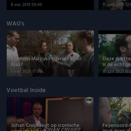
8 mei 2019 09:49
11 april 2019 12
WAG's
Vriendin Marcus Pedersen voor
Deze spett
Ajax?
is de echtg
5 mei 2023 17:00
10 juni 2021 18:
Voetbal Inside
Johan Cruijff legt op iconische
Feyenoord-f