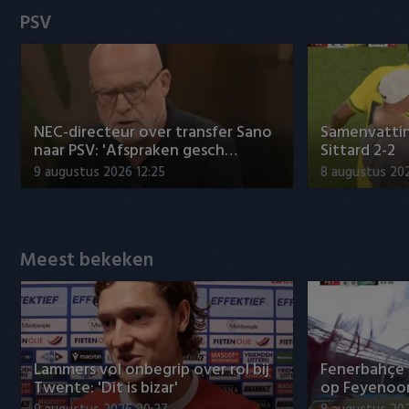
Heracles Almelo
Conference League
PSV
NAC Breda
PEC Zwolle
NEC-directeur over transfer Sano
Samenvattin
PSV
naar PSV: 'Afspraken gesch…
Sittard 2-2
9 augustus 2026 12:25
8 augustus 202
Roda JC
SC Heerenveen
Meest bekeken
Sparta
Vitesse
VVV Venlo
Lammers vol onbegrip over rol bij
Fenerbahçe 
Twente: 'Dit is bizar'
op Feyenoor