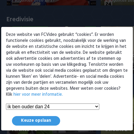
9 augustus 2026 20:27
8 augustus 20
Willem II
Eredivisie
Deze website van FCVideo gebruikt “cookies”. Er worden
functionele cookies gebruikt, noodzakelijk voor de werking van
de website en statistische cookies om inzicht te krijgen in het
gebruik en effectiviteit van de website. De website gebruikt
"Julian Brandt over fitheid, Godts
"Weet niet 
ook advertentie cookies om advertenties af te stemmen op
en Ter Stegen"
titelkandida
uw voorkeuren op basis van uw klikgedrag. Tenslotte worden
9 augustus 2026 22:57
9 augustus 20
via de website ook social media cookies geplaatst om dingen te
kunnen ‘liken’ en ‘delen’. Advertentie- en social media cookies
zijn van derde partijen en verzamelen mogelijk ook uw
Samenvattingen Eredivisie
gegevens buiten deze websites. Meer weten over cookies?
Klik
hier voor meer informatie.
Keuze opslaan
Samenvatting sc Heerenveen - FC
Samenvattin
Twente 1-0
Utrecht 2-1