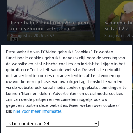
Willem II
Fenerbahçe biedt ruim 20 miljoen
Samenvattin
op Feyenoord-spits Ueda
Sittard 2-2
8 augustus 2026 23:52
8 augustus 202
Deze website van FCVideo gebruikt “cookies”. Er worden
Eredivisie
functionele cookies gebruikt, noodzakelijk voor de werking van
de website en statistische cookies om inzicht te krijgen in het
gebruik en effectiviteit van de website. De website gebruikt
ook advertentie cookies om advertenties af te stemmen op
uw voorkeuren op basis van uw klikgedrag. Tenslotte worden
via de website ook social media cookies geplaatst om dingen te
Fenerbahçe biedt ruim 20 miljoen
Samenvatti
kunnen ‘liken’ en ‘delen’. Advertentie- en social media cookies
op Feyenoord-spits Ueda
2-0
zijn van derde partijen en verzamelen mogelijk ook uw
8 augustus 2026 23:52
8 augustus 202
gegevens buiten deze websites. Meer weten over cookies?
Klik
hier voor meer informatie.
Samenvattingen Eredivisie