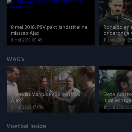
8 mei 2016: PSV pakt landstitel na
Ronaldo en
misstap Ajax
onderonsje 
8 mei 2019 09:49
11 april 2019 12
WAG's
Vriendin Marcus Pedersen voor
Deze spett
Ajax?
is de echtg
5 mei 2023 17:00
10 juni 2021 18:
Voetbal Inside