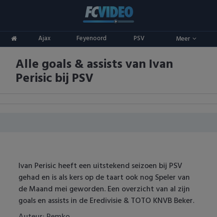
Clubs
Ajax
Feyenoord
PSV
Meer
ADO Den Haag
Competities
Alle goals & assists van Ivan
Ajax
Eredivisie
Oranje
Perisic bij PSV
AZ
Keuken Kampioen Divisie
Goals & Samenvattingen
Excelsior
KNVB Beker
FC Groningen
2e Divisie
FC Twente
Vrouwenvoetbal
Ivan Perisic heeft een uitstekend seizoen bij PSV
gehad en is als kers op de taart ook nog Speler van
FC Utrecht
Champions League
de Maand mei geworden. Een overzicht van al zijn
goals en assists in de Eredivisie & TOTO KNVB Beker.
Feyenoord
Europa League