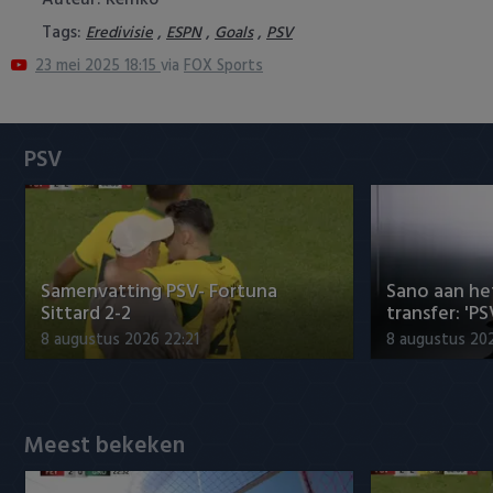
Auteur: Remko
Heracles Almelo
Conference League
Tags:
,
,
,
Eredivisie
ESPN
Goals
PSV
23 mei 2025 18:15
via
FOX Sports
NAC Breda
PEC Zwolle
PSV
PSV
Roda JC
SC Heerenveen
Samenvatting PSV- Fortuna
Sano aan he
Sittard 2-2
transfer: 'P
Sparta
8 augustus 2026 22:21
8 augustus 202
Vitesse
Meest bekeken
VVV Venlo