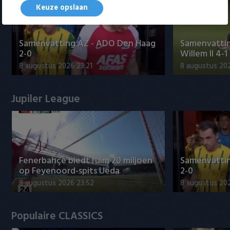
Keuze opslaan
Samenvatting AZ - ADO Den Haag
Samenvattin
2-0
Willem II 4-1
8 augustus 2026 23:21
8 augustus 202
Jupiler League
Fenerbahçe biedt ruim 20 miljoen
Samenvatti
op Feyenoord-spits Ueda
2-0
8 augustus 2026 23:52
8 augustus 202
Populaire CLASSICS