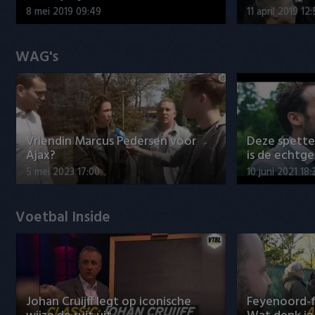
8 mei 2019 09:49
11 april 2019 12
WAG's
Vriendin Marcus Pedersen voor
Deze spett
Ajax?
is de echtg
5 mei 2023 17:00
10 juni 2021 18:
Voetbal Inside
Johan Cruijff legt op iconische
Feyenoord-f