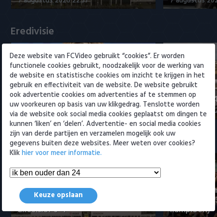
7 augustus 2026 22:37
7 augustus 202
Willem II
Eredivisie
Deze website van FCVideo gebruikt “cookies”. Er worden
functionele cookies gebruikt, noodzakelijk voor de werking van
de website en statistische cookies om inzicht te krijgen in het
gebruik en effectiviteit van de website. De website gebruikt
Plug verwelkomt mede-
Samenvattin
ook advertentie cookies om advertenties af te stemmen op
Feyenoorder bij Excelsior
Excelsior 0-
uw voorkeuren op basis van uw klikgedrag. Tenslotte worden
8 augustus 2026 00:03
7 augustus 20
via de website ook social media cookies geplaatst om dingen te
kunnen ‘liken’ en ‘delen’. Advertentie- en social media cookies
zijn van derde partijen en verzamelen mogelijk ook uw
Samenvattingen Eredivisie
gegevens buiten deze websites. Meer weten over cookies?
Klik
hier voor meer informatie.
Tigers Roerm
Keuze opslaan
Samenvatting sc Cambuur -
Amsterdam 
Excelsior 0-4
kampioen)