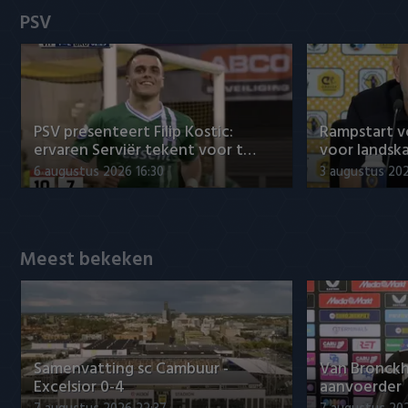
Heracles Almelo
Conference League
PSV
NAC Breda
PEC Zwolle
PSV presenteert Filip Kostic:
Rampstart v
PSV
ervaren Serviër tekent voor t…
voor landsk
6 augustus 2026 16:30
3 augustus 202
Roda JC
SC Heerenveen
Meest bekeken
Sparta
Vitesse
VVV Venlo
Samenvatting sc Cambuur -
Van Bronckh
Excelsior 0-4
aanvoerder