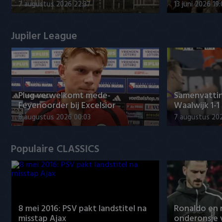
7 augustus 2026 22:37
13 juni 2026 19
Jupiler League
Plug verwelkomt mede-
Samenvattin
Feyenoorder bij Excelsior
Waalwijk 1-1
8 augustus 2026 00:03
7 augustus 20
Populaire CLASSICS
8 mei 2016: PSV pakt landstitel na
Ronaldo en
misstap Ajax
onderonsje 