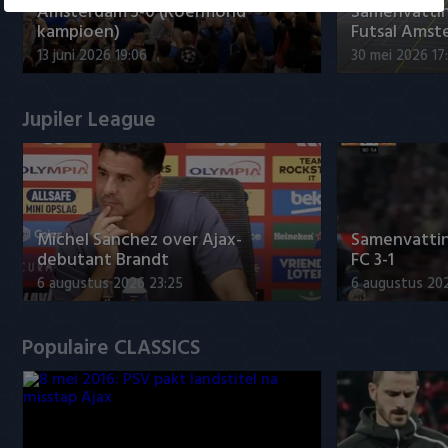
Amsterdam 3-0 (Roermond
Samenvatti
kampioen)
Futsal Amst
13 juni 2026 19:06
30 mei 2026 17
Jupiler League
Míchel Sanchez over Ajax-
Samenvattin
debutant Brandt
FC 3-1
6 augustus 2026 23:25
6 augustus 20
Populaire CLASSICS