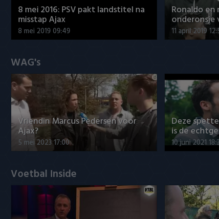
8 mei 2016: PSV pakt landstitel na
Ronaldo en
misstap Ajax
onderonsje 
8 mei 2019 09:49
11 april 2019 12
WAG's
Vriendin Marcus Pedersen voor
Deze spett
Ajax?
is de echtg
5 mei 2023 17:00
10 juni 2021 18:
Voetbal Inside