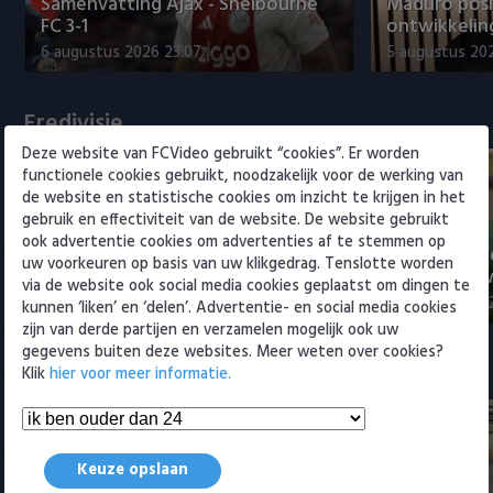
Samenvatting Ajax - Shelbourne
Maduro posi
Willem II
FC 3-1
ontwikkeling
6 augustus 2026 23:07
5 augustus 202
Eredivisie
Deze website van FCVideo gebruikt “cookies”. Er worden
functionele cookies gebruikt, noodzakelijk voor de werking van
de website en statistische cookies om inzicht te krijgen in het
gebruik en effectiviteit van de website. De website gebruikt
ook advertentie cookies om advertenties af te stemmen op
Voorbeschouwing Cambuur-
PSV presente
uw voorkeuren op basis van uw klikgedrag. Tenslotte worden
Excelsior met Plat en El Arguioui
ervaren Ser
via de website ook social media cookies geplaatst om dingen te
6 augustus 2026 18:49
6 augustus 202
kunnen ‘liken’ en ‘delen’. Advertentie- en social media cookies
zijn van derde partijen en verzamelen mogelijk ook uw
gegevens buiten deze websites. Meer weten over cookies?
Samenvattingen Eredivisie
Klik
hier voor meer informatie.
Keuze opslaan
Tigers Roermond - Futsal