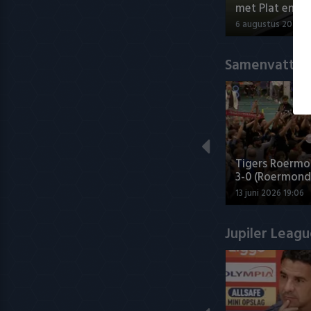
met Plat en El
6 augustus 2026 1
Samenvatting
Tigers Roermo
3-0 (Roermond
13 juni 2026 19:06
Jupiler Leag