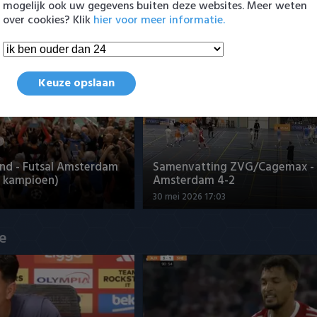
mogelijk ook uw gegevens buiten deze websites. Meer weten
 Arguioui
Serviër tekent voor t…
over cookies? Klik
hier voor meer informatie.
8:49
6 augustus 2026 16:30
en Eredivisie
Keuze opslaan
nd - Futsal Amsterdam
Samenvatting ZVG/Cagemax - 
 kampioen)
Amsterdam 4-2
30 mei 2026 17:03
ue