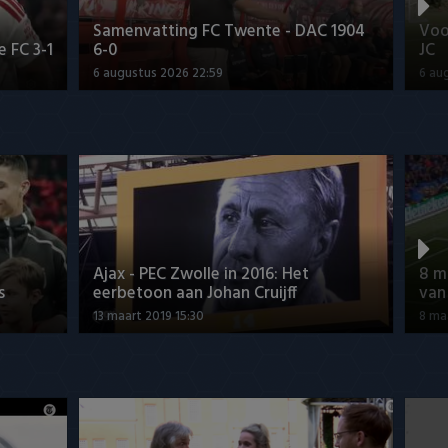
Samenvatting FC Twente - DAC 1904
Voo
 FC 3-1
6-0
JC
6 augustus 2026 22:59
6 au
Ajax - PEC Zwolle in 2016: Het
8 m
s
eerbetoon aan Johan Cruijff
van
13 maart 2019 15:30
8 ma