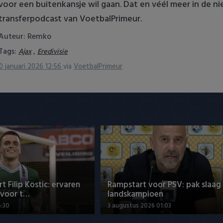
voor een buitenkansje wil gaan. Dat en véél meer in de n
transferpodcast van VoetbalPrimeur.
Auteur: Remko
Tags:
,
Ajax
Eredivisie
0 januari 2026 12:56
via
VoetbalPrimeur
t Filip Kostic: ervaren
Rampstart voor PSV: pak slaag
 voor t…
landskampioen
6:30
3 augustus 2026 01:03