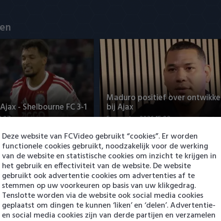
en
Maduro positief over ontwikke
jax - Shelbourne FC 3-1
bij Ajax
3:07
5 augustus 2026 15:00
Deze website van FCVideo gebruikt “cookies”. Er worden
functionele cookies gebruikt, noodzakelijk voor de werking
van de website en statistische cookies om inzicht te krijgen in
het gebruik en effectiviteit van de website. De website
gebruikt ook advertentie cookies om advertenties af te
stemmen op uw voorkeuren op basis van uw klikgedrag.
Tenslotte worden via de website ook social media cookies
geplaatst om dingen te kunnen ‘liken’ en ‘delen’. Advertentie-
en social media cookies zijn van derde partijen en verzamelen
ng Cambuur-Excelsior
PSV presenteert Filip Kostic: e