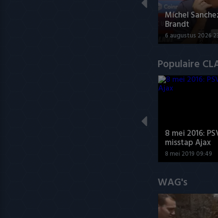
Míchel Sanche
Brandt
6 augustus 2026 2
Populaire CL
8 mei 2016: PS
misstap Ajax
8 mei 2019 09:49
WAG's