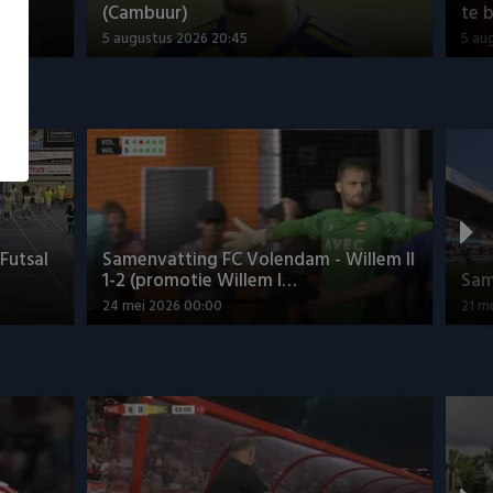
(Cambuur)
te b
5 augustus 2026 20:45
5 au
Futsal
Samenvatting FC Volendam - Willem II
1-2 (promotie Willem I…
Sam
24 mei 2026 00:00
21 m