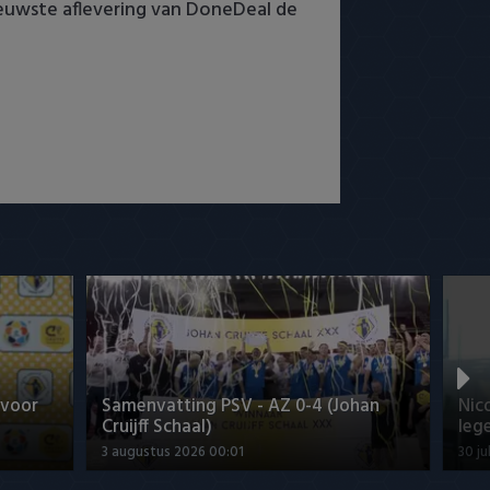
ieuwste aflevering van DoneDeal de
 voor
Samenvatting PSV - AZ 0-4 (Johan
Nic
Cruijff Schaal)
leg
3 augustus 2026 00:01
30 ju