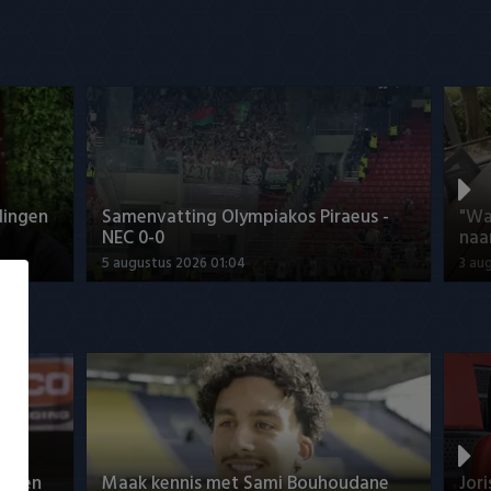
lingen
Samenvatting Olympiakos Piraeus -
"Wa
NEC 0-0
naa
5 augustus 2026 01:04
3 au
rvaren
Maak kennis met Sami Bouhoudane
Jor